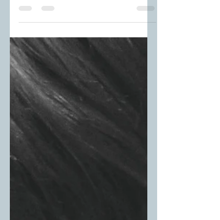
Pourquoi le bleu est la
couleur la aimée au
monde ?
Le bleu Omniprésent dans nos vies, le bleu est
synonyme d'évasion et symbole de fidélité, de
sagesse, de justice et de la foi. Pour les...