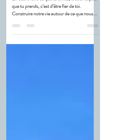
Marie Privas
15 févr. 2023
1 min de lecture
En osant faire ce que tu
aimes, le seul risque
que tu prends, c’est
d’être fier de toi
En osant faire ce que tu aimes, le seul risques
que tu prends, c’est d’être fier de toi.
Construire notre vie autour de ce que nous...