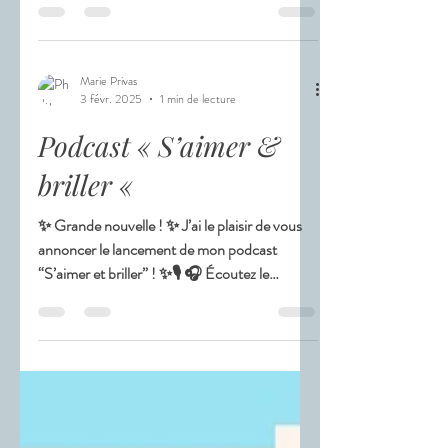
colorimétrie permet d’identifier les couleurs
qui mettent en valeur votre teint, vos yeux et
vos cheveux. Une approche précise et
Marie Privas
personnalisée pour : • illuminer votre visage, •
3 févr. 2025
1 min de lecture
renforcer votre confiance, • simplifier vos
Podcast « S’aimer &
choix vestimentaires, • aligner votre image
avec votre personnalité. C’est le moment idéal
briller «
pour
✨ Grande nouvelle ! ✨ J’ai le plaisir de vous
annoncer le lancement de mon podcast
“S’aimer et briller” ! ✨🎙 🎧 Écoutez le
premier...